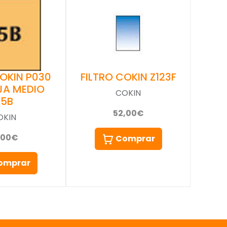
COKIN P030
FILTRO COKIN Z123F
JA MEDIO
COKIN
85B
52,00€
OKIN
,00€
Comprar
omprar