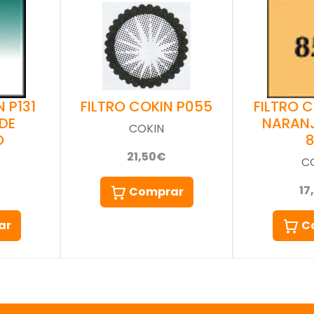
 P131
FILTRO 
FILTRO COKIN P055
DE
NARAN
COKIN
O
21,50€
C
17
Comprar
ar
C