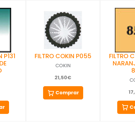
 P131
FILTRO 
FILTRO COKIN P055
DE
NARAN
COKIN
O
21,50€
C
17
Comprar
ar
C