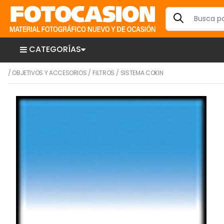
CATEGORÍAS
/
OBJETIVOS Y ACCESORIOS
/
FILTROS
/
SISTEMA COKIN