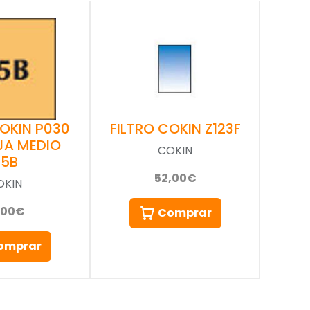
COKIN P030
FILTRO COKIN Z123F
JA MEDIO
COKIN
85B
52,00€
OKIN
,00€
Comprar
omprar