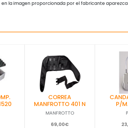
 en la imagen proporcionada por el fabricante aparezca
OMP.
CORREA
CANDA
1520
MANFROTTO 401 N
P/M
MANFROTTO
P
69,00€
23