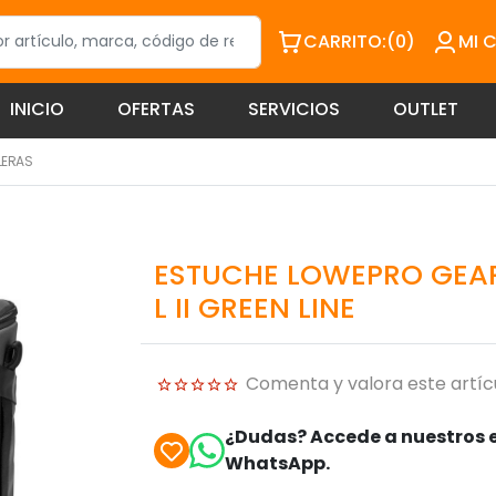
CARRITO:
(0)
MI 
INICIO
OFERTAS
SERVICIOS
OUTLET
LERAS
ESTUCHE LOWEPRO GEA
L II GREEN LINE
Comenta y valora este artíc
¿Dudas? Accede a nuestros e
WhatsApp.