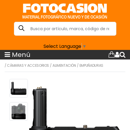
Select Language
▼
Menú
/
CÁMARAS Y ACCESORIOS
/
ALIMENTACIÓN
/
EMPUÑADURAS