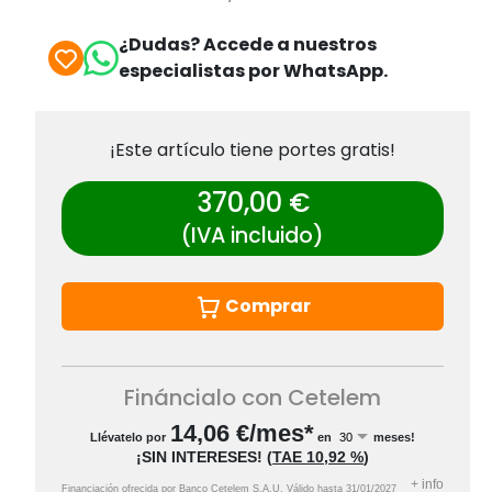
¿Dudas? Accede a nuestros
especialistas por WhatsApp.
¡Este artículo tiene portes gratis!
370,00 €
(IVA incluido)
Comprar
Fináncialo con Cetelem
14,06
€/mes*
Llévatelo por
en
meses!
¡SIN INTERESES!
(
TAE
10,92 %
)
+
info
Financiación ofrecida por Banco Cetelem S.A.U.
Válido hasta
31/01/2027