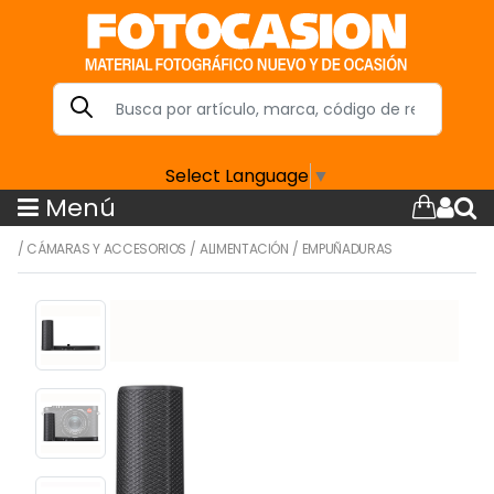
Select Language
▼
Menú
/
CÁMARAS Y ACCESORIOS
/
ALIMENTACIÓN
/
EMPUÑADURAS