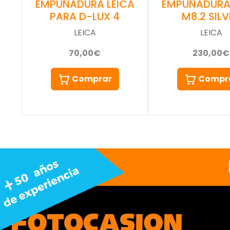
EMPUÑADURA LEICA
EMPUÑADURA 
PARA D-LUX 4
M8.2 SILV
LEICA
LEICA
70,00€
230,00€
Comprar
Compr