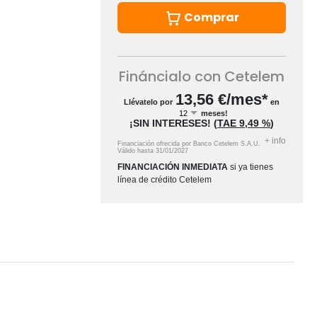
Comprar
Fináncialo con Cetelem
13,56
€/mes*
Llévatelo por
en
meses!
¡SIN INTERESES!
(
TAE
9,49 %
)
+
info
Financiación ofrecida por Banco Cetelem S.A.U.
Válido hasta
31/01/2027
FINANCIACIÓN INMEDIATA
si ya tienes
línea de crédito Cetelem