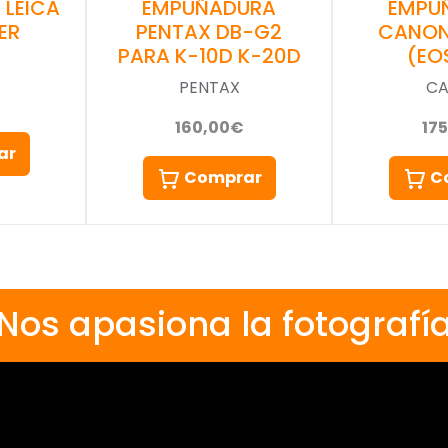
LEICA
EMPUÑADURA
EMPU
ER
PENTAX DB-G2
CANON
PARA K-10D K-20D
(EO
PENTAX
C
160,00€
17
ar
Comprar
C
Nos apasiona la fotografí