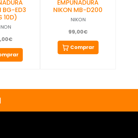
EMPUÑADURA
ÑADURA
NIKON MB-D200
 BG-ED3
S 10D)
NIKON
ANON
99,00€
5,00€
Comprar
omprar
a