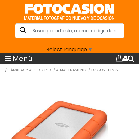
Select Language
▼
Menú
/
CÁMARAS Y ACCESORIOS
/
ALMACENAMIENTO
/
DISCOS DUROS