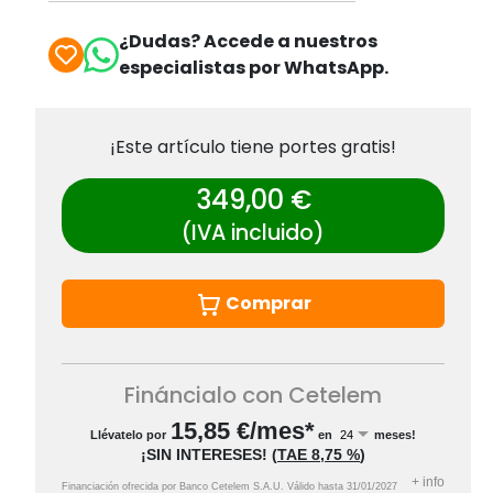
¿Dudas? Accede a nuestros
especialistas por WhatsApp.
¡Este artículo tiene portes gratis!
349,00 €
(IVA incluido)
Comprar
Fináncialo con Cetelem
15,85
€/mes*
Llévatelo por
en
meses!
¡SIN INTERESES!
(
TAE
8,75 %
)
+
info
Financiación ofrecida por Banco Cetelem S.A.U.
Válido hasta
31/01/2027