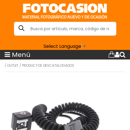
Select Language
▼
Menú
/
OUTLET
/
PRODUCTOS DESCATALOGADOS