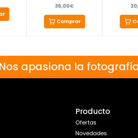
36,00€
20
ar
Comprar
C
Nos apasiona la fotografí
Producto
Ofertas
Novedades