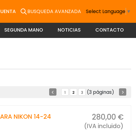
CUENTA
BUSQUEDA AVANZADA
Select Language
▼
SEGUNDA MANO
NOTICIAS
CONTACTO
(3 páginas)
1
2
3
280,00 €
PARA NIKON 14-24
(IVA incluido)