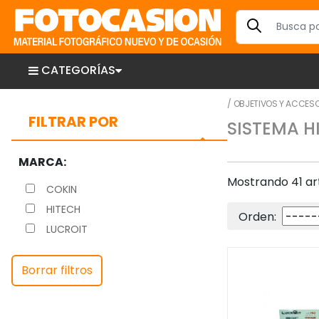
CATEGORÍAS
/
OBJETIVOS Y ACCES
FILTRAR POR
SISTEMA H
MARCA:
Mostrando 41 art
COKIN
HITECH
Orden:
LUCROIT
Borrar filtros