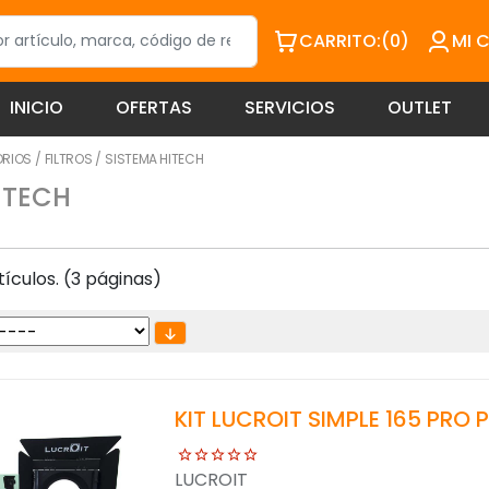
CARRITO:
(0)
MI 
INICIO
OFERTAS
SERVICIOS
OUTLET
ORIOS
/
FILTROS
/
SISTEMA HITECH
ITECH
ículos. (3 páginas)
KIT LUCROIT SIMPLE 165 PRO 
LUCROIT