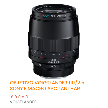
OBJETIVO VOIGTLANDER 110/2.5
SONY E MACRO APO LANTHAR
VOIGTLANDER