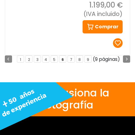
1.199,00 €
(IVA incluido)
Comprar
(9 páginas)
1
2
3
4
5
6
7
8
9
Nos apasiona la
fotografía