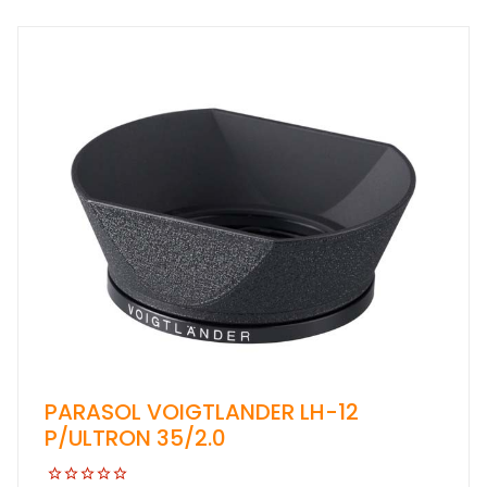
PARASOL VOIGTLANDER LH-12
P/ULTRON 35/2.0