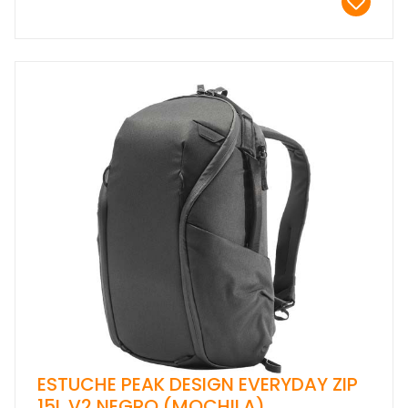
ESTUCHE PEAK DESIGN EVERYDAY ZIP
15L V2 NEGRO (MOCHILA)