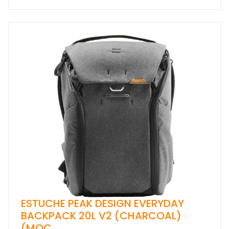
ESTUCHE PEAK DESIGN EVERYDAY
BACKPACK 20L V2 (CHARCOAL)
(MOC