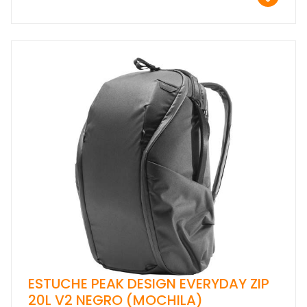
ESTUCHE PEAK DESIGN EVERYDAY ZIP
20L V2 NEGRO (MOCHILA)