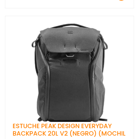
ESTUCHE PEAK DESIGN EVERYDAY
BACKPACK 20L V2 (NEGRO) (MOCHIL