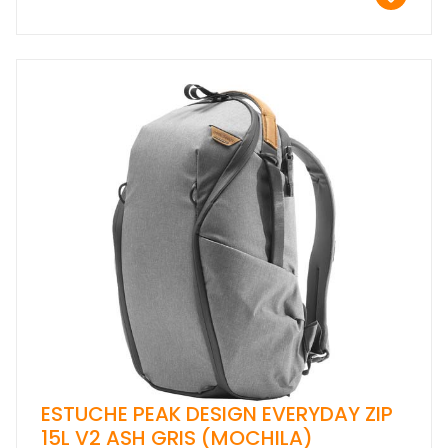
ESTUCHE PEAK DESIGN EVERYDAY ZIP
15L V2 ASH GRIS (MOCHILA)