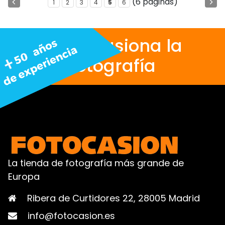
(6 páginas)
1
2
3
4
5
6
Nos apasiona la
fotografía
La tienda de fotografía más grande de
Europa
Ribera de Curtidores 22, 28005 Madrid
info@fotocasion.es