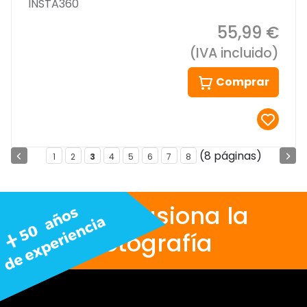
INSTA360
55,99 €
(IVA incluido)
Comprar
(8 páginas)
1
2
3
4
5
6
7
8
Nos apasiona la
fotografía