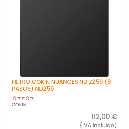
FILTRO COKIN NUANCES ND Z256 (8
PASOS) ND256
COKIN
112,00 €
(IVA incluido)