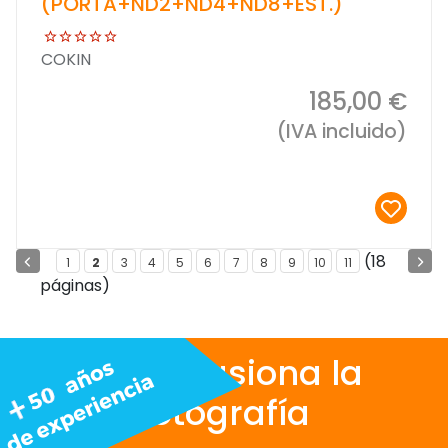
(PORTA+ND2+ND4+ND8+EST.)
COKIN
185,00 €
(IVA incluido)
(18
1
2
3
4
5
6
7
8
9
10
11
páginas)
Nos apasiona la
fotografía