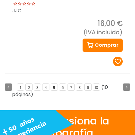
JJC
16,00 €
(IVA incluido)
Comprar
(10
1
2
3
4
5
6
7
8
9
10
páginas)
Nos apasiona la
fotografía