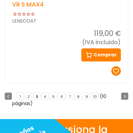
VR S MAX4
LENSCOAT
119,00 €
(IVA incluido)
Comprar
(10
1
2
3
4
5
6
7
8
9
10
páginas)
Nos apasiona la