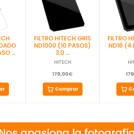
TECH
FILTRO HITECH GRIS
FILTRO H
ADADO
ND1000 (10 PASOS)
ND16 (4 
ASO …
3.0 …
HITECH
HI
179,00€
17
ar
Comprar
C
Nos apasiona la fotografí