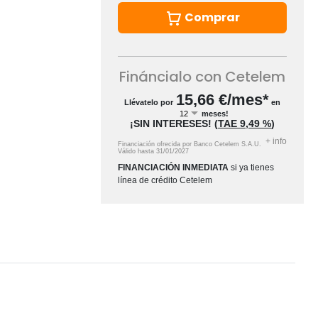
Comprar
Fináncialo con Cetelem
15,66
€/mes*
Llévatelo por
en
meses!
¡SIN INTERESES!
(
TAE
9,49 %
)
+
info
Financiación ofrecida por Banco Cetelem S.A.U.
Válido hasta
31/01/2027
FINANCIACIÓN INMEDIATA
si ya tienes
línea de crédito Cetelem