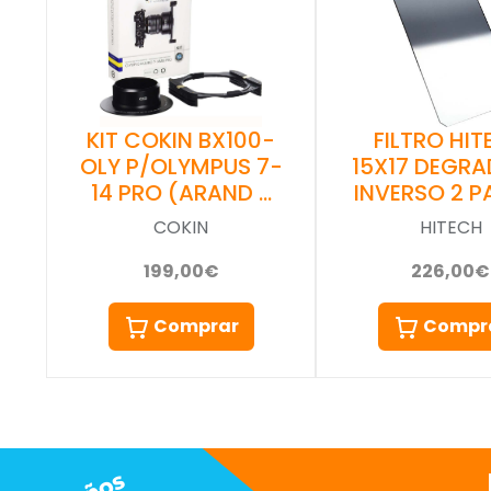
KIT COKIN BX100-
FILTRO HI
OLY P/OLYMPUS 7-
15X17 DEGR
14 PRO (ARAND …
INVERSO 2 P
COKIN
HITECH
199,00€
226,00€
Comprar
Compr