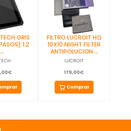
ITECH GRIS
FILTRO LUCROIT HQ
PASOS) 1.2
10X10 NIGHT FILTER
…
ANTIPOLUCION …
TECH
LUCROIT
9,00€
179,00€
omprar
Comprar
a