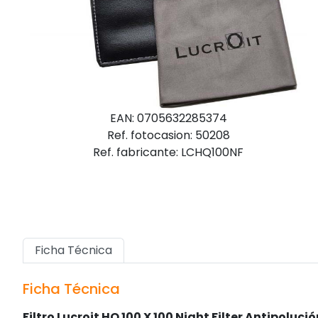
EAN: 0705632285374
Ref. fotocasion: 50208
Ref. fabricante: LCHQ100NF
Ficha Técnica
Ficha Técnica
Filtro Lucroit HQ 100 X 100 Night Filter Antipoluci