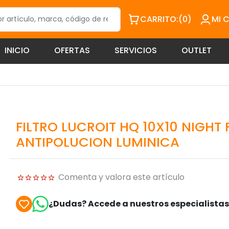
CARRITO:
(0)
MI 
INICIO
OFERTAS
SERVICIOS
OUTLET
FILTRO LUCROIT HQ 10X10 NIGHT 
ANTIPOLUCION LUMINICA
Comenta y valora este artículo
¿Dudas? Accede a nuestros especialista